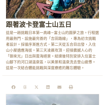
跟著波卡登富士山五日
這是一趟挑戰日本第一高峰—富士山的圓夢之旅。行程選
用最熱門、設施最完善的「吉田路線」，專為初次挑戰
者設計。採循序漸進方式，第二天從五合目出發，入住
山小屋適應海拔。第三天凌晨攻頂，迎接震撼人心的
「御來光」日出與雲海絕景。結速後特別安排入住富士
山腳下的河口湖溫泉區，以美景和溫泉洗去登山疲憊。
這是一次結合體能挑戰與深度療癒的難忘體驗。