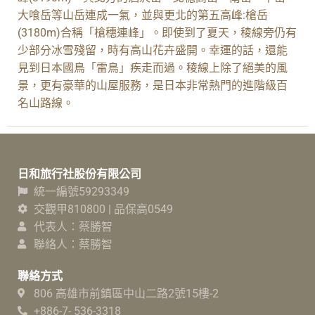
大喰岳等山岳連成一氣，並與更北的第五高峰:槍岳
(3180m)合稱「槍穗連峰」。即使到了夏天，稜線旁仍有
少部分冰雪殘留，時有高山花卉盛開。幸運的話，還能
見到日本國鳥「雷鳥」疾走而過。稜線上除了絕美的風
景，更有豪華的山屋服務，是日本非常熱門的進階級百
名山路線。
日和旅行社股份有限公司
統一編號59293349
交觀甲810800 | 品保高0549
代表人：蔡勝智
聯絡人：蔡勝智
聯絡方式
806 高雄市前鎮區中山二路2號15樓-2
+886-7- 536-3318