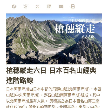
槍穗縱走六日-日本百名山經典
進階路線
日本阿爾卑斯由日本中部的飛驒山脈(北阿爾卑斯)、木曾
山脈(中央阿爾卑斯)、赤石山脈(南阿爾卑斯)組成。其中
以北阿爾卑斯最有人氣。 奧穗高岳為日本百名山第三高
峰(3190m)，與北方的涸沢岳、北穗高岳、南岳、中岳、