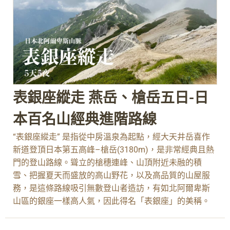
表銀座縱走 燕岳、槍岳五日-日
本百名山經典進階路線
“表銀座縱走” 是指從中房溫泉為起點，經大天井岳喜作
新道登頂日本第五高峰–槍岳(3180m)，是非常經典且熱
門的登山路線。聳立的槍穗連峰、山頂附近未融的積
雪、把握夏天而盛放的高山野花，以及高品質的山屋服
務，是這條路線吸引無數登山者造訪，有如北阿爾卑斯
山區的銀座一樣高人氣，因此得名「表銀座」的美稱。