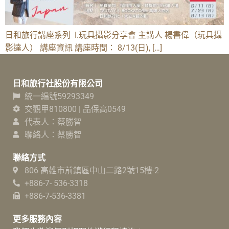
日和旅行講座系列 I.玩具攝影分享會 主講人 楊書偉（玩具攝
影達人） 講座資訊 講座時間： 8/13(日), […]
日和旅行社股份有限公司
統一編號59293349
交觀甲810800 | 品保高0549
代表人：蔡勝智
聯絡人：蔡勝智
聯絡方式
806 高雄市前鎮區中山二路2號15樓-2
+886-7- 536-3318
+886-7-536-3381
更多服務內容