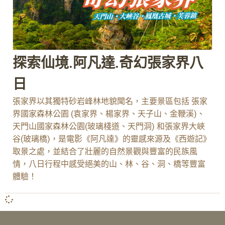
探索仙境.阿凡達.奇幻張家界八
日
張家界以其獨特砂岩峰林地貌聞名，主要景區包括 張家
界國家森林公園 (袁家界、楊家界、天子山、金鞭溪)、
天門山國家森林公園(玻璃棧道、天門洞) 和張家界大峽
谷(玻璃橋)，是電影《阿凡達》的靈感來源及《西遊記》
取景之處，並結合了壯麗的自然景觀與豐富的民族風
情，八日行程中感受絕美的山、林、谷、洞、橋等豐富
體驗！