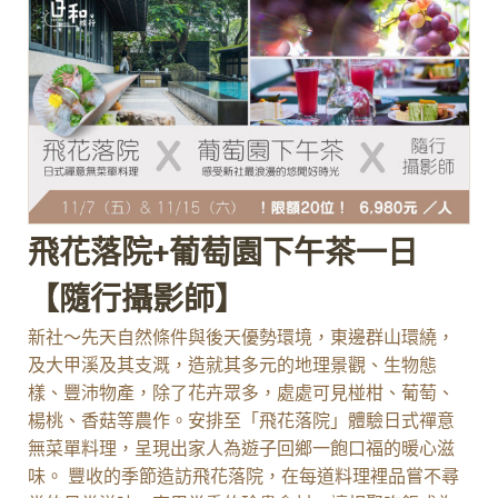
飛花落院+葡萄園下午茶一日
【隨行攝影師】
新社～先天自然條件與後天優勢環境，東邊群山環繞，
及大甲溪及其支溉，造就其多元的地理景觀、生物態
樣、豐沛物產，除了花卉眾多，處處可見椪柑、葡萄、
楊桃、香菇等農作。安排至「飛花落院」體驗日式禪意
無菜單料理，呈現出家人為遊子回鄉一飽口福的暖心滋
味。 豐收的季節造訪飛花落院，在每道料理裡品嘗不尋