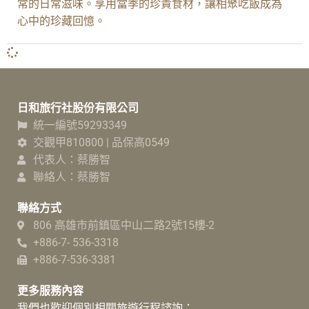
常的日常滋味。享用當季的珍貴食材，讓相聚吃飯成為
心中的珍藏回憶。
日和旅行社股份有限公司
統一編號59293349
交觀甲810800 | 品保高0549
代表人：蔡勝智
聯絡人：蔡勝智
聯絡方式
806 高雄市前鎮區中山二路2號15樓-2
+886-7- 536-3318
+886-7-536-3381
更多服務內容
我們也歡迎個別相關旅遊行程諮詢：