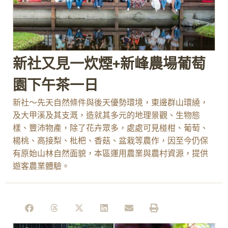
新社又見一炊煙+新峰農場葡萄
園下午茶一日
新社～先天自然條件與後天優勢環境，東邊群山環繞，
及大甲溪及其支溉，造就其多元的地理景觀、生物態
樣、豐沛物產，除了花卉眾多，處處可見椪柑、葡萄、
楊桃、高接梨、枇杷、香菇、盆栽等農作，因至今仍保
有原始山林自然面貌，本區運用農業與農村資源，提供
遊客農業體驗。