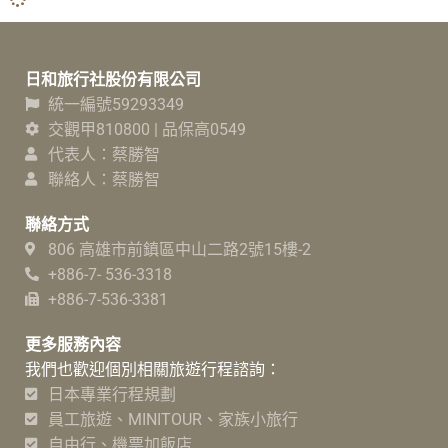
日和旅行社股份有限公司
統一編號59293349
交觀甲810800 | 品保高0549
代表人：蔡勝智
聯絡人：蔡勝智
聯絡方式
806 高雄市前鎮區中山二路2號15樓-2
+886-7- 536-3318
+886-7-536-3381
更多服務內容
我們也歡迎個別相關旅遊行程諮詢：
日本專業行程規劃
員工旅遊、MINITOUR、家族小旅行
自由行、機票加飯店