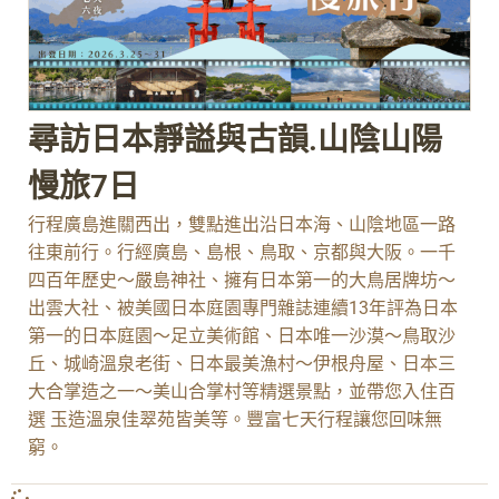
尋訪日本靜謚與古韻.山陰山陽
慢旅7日
行程廣島進關西出，雙點進出沿日本海、山陰地區一路
往東前行。行經廣島、島根、鳥取、京都與大阪。一千
四百年歷史～嚴島神社、擁有日本第一的大鳥居牌坊～
出雲大社、被美國日本庭園專門雜誌連續13年評為日本
第一的日本庭園～足立美術館、日本唯一沙漠～鳥取沙
丘、城崎溫泉老街、日本最美漁村～伊根舟屋、日本三
大合掌造之一～美山合掌村等精選景點，並帶您入住百
選 玉造溫泉佳翠苑皆美等。豐富七天行程讓您回味無
窮。