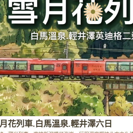
月花列車.白馬溫泉.輕井澤六日