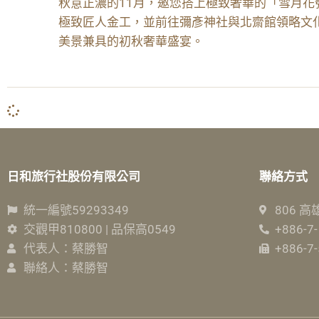
秋意正濃的11月，邀您搭上極致奢華的「雪月
極致匠人金工，並前往彌彥神社與北齋館領略文
美景兼具的初秋奢華盛宴。
日和旅行社股份有限公司
聯絡方式
統一編號59293349
806 
交觀甲810800 | 品保高0549
+886-7-
代表人：蔡勝智
+886-7
聯絡人：蔡勝智