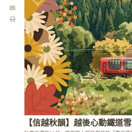
【信越秋韻】越後心動鐵道雪