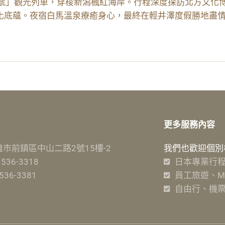
花號」觀光列車，穿梭新潟楓紅海岸。行程深度探訪北方文化
化底蘊。夜宿白馬溫泉療癒身心，最終在輕井澤度假勝地盡
更多服務內容
高雄市前鎮區中山二路2號15樓-2
我們也歡迎個別
 536-3318
日本專業行
-536-3381
員工旅遊、MI
自由行、機