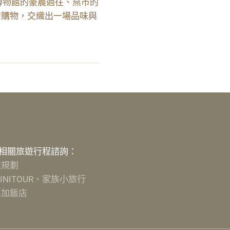
博物館的豪農過往、燕市的
情購物，交織出一場品味與
相關旅遊行程諮詢：
程規劃
NITOUR、家族小旅行
票加飯店