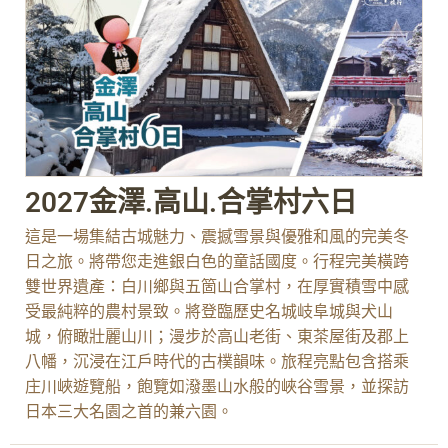
2027金澤.高山.合掌村六日
這是一場集結古城魅力、震撼雪景與優雅和風的完美冬
日之旅。將帶您走進銀白色的童話國度。行程完美橫跨
雙世界遺產：白川鄉與五箇山合掌村，在厚實積雪中感
受最純粹的農村景致。將登臨歷史名城岐阜城與犬山
城，俯瞰壯麗山川；漫步於高山老街、東茶屋街及郡上
八幡，沉浸在江戶時代的古樸韻味。旅程亮點包含搭乘
庄川峽遊覽船，飽覽如潑墨山水般的峽谷雪景，並探訪
日本三大名園之首的兼六園。