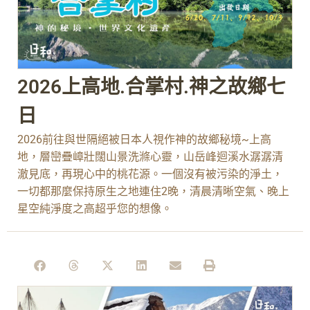
2026上高地.合掌村.神之故鄉七
日
2026前往與世隔絕被日本人視作神的故鄉秘境~上高
地，層巒疊嶂壯闊山景洗滌心靈，山岳峰迴溪水潺潺清
澈見底，再現心中的桃花源。一個沒有被污染的淨土，
一切都那麼保持原生之地連住2晚，清晨清晰空氣、晚上
星空純淨度之高超乎您的想像。