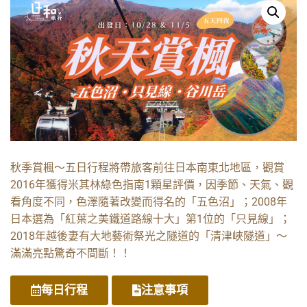
秋季賞楓～五日行程將帶旅客前往日本南東北地區，觀賞
2016年獲得米其林綠色指南1顆星評價，因季節、天氣、觀
看角度不同，色澤隨著改變而得名的「五色沼」；2008年
日本選為「紅葉之美鐵道路線十大」第1位的「只見線」；
2018年越後妻有大地藝術祭光之隧道的「清津峽隧道」～
滿滿亮點驚奇不間斷！！
每日行程
注意事項