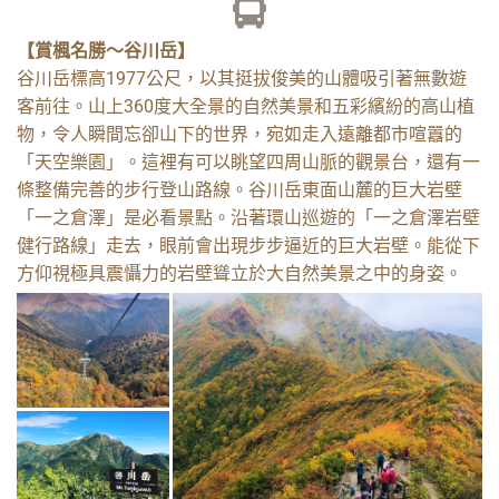
DAY 4
【賞楓名勝～谷川岳】
谷川岳標高1977公尺，以其挺拔俊美的山體吸引著無數遊
客前往。山上360度大全景的自然美景和五彩繽紛的高山植
谷川岳－伊香保石段街－
物，令人瞬間忘卻山下的世界，宛如走入遠離都市喧囂的
水澤烏龍麵－水澤觀音－
「天空樂園」。這裡有可以眺望四周山脈的觀景台，還有一
條整備完善的步行登山路線。谷川岳東面山麓的巨大岩壁
東京
「一之倉澤」是必看景點。沿著環山巡遊的「一之倉澤岩壁
健行路線」走去，眼前會出現步步逼近的巨大岩壁。能從下
方仰視極具震懾力的岩壁聳立於大自然美景之中的身姿。