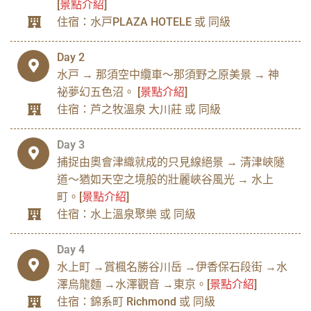
[
景點介紹
]
住宿：水戸PLAZA HOTELE 或 同級
Day 2
水戸 → 那須空中纜車～那須野之原美景 → 神
祕夢幻五色沼。 [
景點介紹
]
住宿：芦之牧溫泉 大川莊 或 同級
Day 3
捕捉由奧會津織就成的只見線絕景 → 清津峽隧
道～猶如天空之境般的壯麗峽谷風光 → 水上
町。[
景點介紹
]
住宿：水上溫泉聚樂 或 同級
Day 4
水上町 →賞楓名勝谷川岳 →伊香保石段街 →水
澤烏龍麵 →水澤觀音 →東京。[
景點介紹
]
住宿：錦系町 Richmond 或 同級