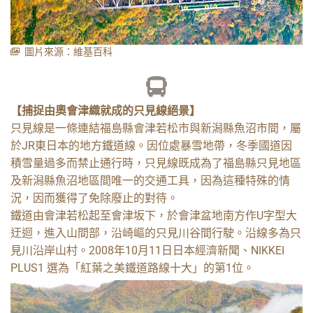
圖片來源：維基百科
DAY 3
【捕捉由奧會津織就成的只見線絕景】
只見線是一條連結福島縣會津若松市與新潟縣魚沼市間，屬
只見線－清津峽隧道－水
於JR東日本的地方鐵道線。因位處暴雪地帶，冬季國道因
上町
積雪量過多而禁止通行時，只見線既成為了福島縣只見地區
及新潟縣魚沼地區間唯一的交通工具，因為這種特殊的情
況，因而獲得了免除廢止的對待。
鐵道由會津若松起至會津坂下，於會津盆地南方作U字型大
迂迴，進入山間部，沿崎嶇的只見川谷間行駛。沿線多為只
見川沿岸山村。2008年10月11日日本經濟新聞、NIKKEI
PLUS1 選為「紅葉之美鐵道路線十大」的第1位。