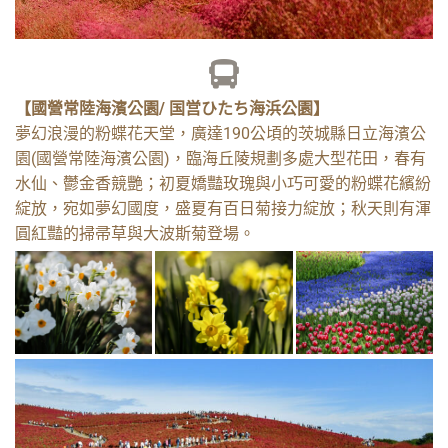
DAY 1
【國營常陸海濱公園/ 国営ひたち海浜公園】
夢幻浪漫的粉蝶花天堂，廣達190公頃的茨城縣日立海濱公
園(國營常陸海濱公園)，臨海丘陵規劃多處大型花田，春有
成田空港－常陸海濱
水仙、鬱金香競艷；初夏嬌豔玫瑰與小巧可愛的粉蝶花繽紛
公園
綻放，宛如夢幻國度，盛夏有百日菊接力綻放；秋天則有渾
圓紅豔的掃帚草與大波斯菊登場。