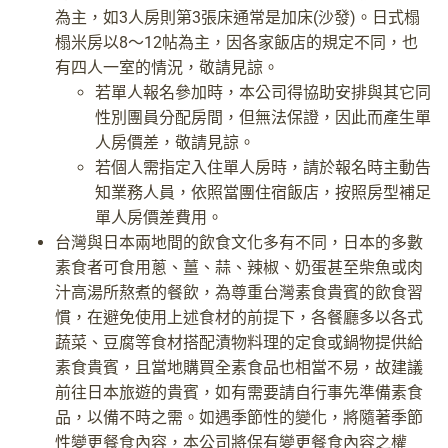
為主，如3人房則第3張床通常是加床(沙發)。日式榻
榻米房以8～12帖為主，因各家飯店的規定不同，也
有四人一室的情況，敬請見諒。
若單人報名參加時，本公司得協助安排與其它同
性別團員分配房間，但無法保證，因此而產生單
人房價差，敬請見諒。
若個人需指定入住單人房時，請於報名時主動告
知業務人員，依照當團住宿飯店，按照房型補足
單人房價差費用。
台灣與日本兩地間的飲食文化多有不同，日本的多數
素食者可食用蔥、薑、蒜、辣椒、奶蛋甚至柴魚或肉
汁高湯所熬煮的餐飲，為尊重台灣素食貴賓的飲食習
慣，在避免使用上述食材的前提下，各餐廳多以各式
蔬菜、豆腐等食材搭配漬物料理的定食或鍋物提供給
素食貴賓，且當地購買全素食品也相當不易，故建議
前往日本旅遊的貴賓，如有需要請自行事先準備素食
品，以備不時之需。如遇季節性的變化，將隨著季節
性變更餐食內容，本公司將保有變更餐食內容之權