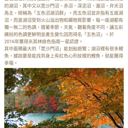
的湖沼，其中又以毘沙門沼、赤沼、深泥沼、瀧沼、弁天沼
為主，統稱為「五色沼湖沼群」。而五色沼並非指有五座湖
沼，而是湖沼受到火山溢出物和礦物質影響，每一座湖都有
獨一無二的色調，隨著季節、天氣、觀看角度不同，讓五彩
繽紛的色調更鮮明並產生變化因而得名「五色沼」。於
2016年獲得米其林綠色指南一星認證。
其中面積最大的「毘沙門沼」能划船遊覽；湖沼裡有很多鯉
魚，據說要是能找到身上有紅色心形紋樣的鯉魚，就能獲得
幸福。