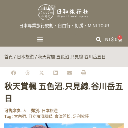
日本專業旅行規劃、自由行、訂房、MINI TOUR
0
NT$
0
首頁
/
日本旅遊
/ 秋天賞楓 五色沼.只見線.谷川岳五日
秋天賞楓 五色沼.只見線.谷川岳五
日
可售席次:
人
類別:
日本旅遊
Tag:
大內宿
,
日立海濱粉蝶
,
會津若松
,
足利紫藤