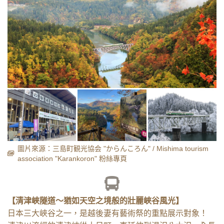
圖片來源：三島町観光協会 "からんころん" / Mishima tourism
association "Karankoron" 粉絲專頁
【清津峽隧道～猶如天空之境般的壯麗峽谷風光】
日本三大峽谷之一，是越後妻有藝術祭的重點展示對象！