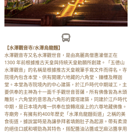
【水澤觀音寺/水澤烏龍麵】
水澤觀音寺又名水澤觀世音，是由高麗高僧惠灌僧正在
1300 年前根據推古天皇與持統天皇勅願所創建。「五德山
水澤觀音」的名稱是根據推古天皇親筆手寫文件而得名。寺
院境內包含本堂、供有開運六地藏的六角堂、鐘樓及釋迦
堂。本堂為寺院境內的中心建築，於江戶時代中期竣工，主
要供奉的主神為十一面千手觀世音菩薩，所有佛像皆為木頭
雕刻。六角堂的意思為六角形的寶塔建築，同建於江戶時代
中期，是日本境內唯一供奉在旋轉底座上的六尊地藏佛像。
寺廟旁，有擁有約400年歷史「水澤烏龍麵街道」之稱的美
食街道，據說當時是為讓參拜者填飽肚子為起源。帶有柔滑
的絕佳口感和嚼勁為其特色，搭配醬油沾醬或芝麻沾醬享用