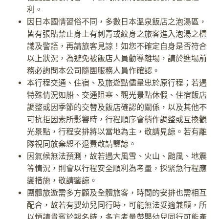
利。
因日本國情習俗不同，多數日本溫泉飯店之泡湯區，
皆有張貼禁止身上有刺青或紋身之旅客進入泡湯之標
識及警語，再請旅客見諒！如您不確定自身是否符合
以上狀況，為避免被飯店人員勸導離場，請於進場前
務必詢問本公司隨團服務人員作確認。
本行程交通、住宿、及旅遊點儘量忠於原行程；若遇
特殊情況如船、交通阻塞、觀光景點休假、住宿飯店
調整或因季節的交替及飯店確認的關係，以及其他不
可抗拒因素所影響時，行程順序會稍作調整或互換觀
光景點，行程安排將以當地為主，敬請見諒。若有離
隊視同放棄恕不退費敬請鑒諒。
因氣候無法預測，故若遇大風雪、火山、颱風、地震
等情況，則會以行程安全順利為考量，採緊急行程應
變措施，敬請鑒諒。
團體旅遊需多方顧及全體旅客，時間的安排也需相互
配合，故若有嬰幼兒同行時，可能無法妥適兼顧，所
以煩請貴賓於報名時，多方考量帶嬰幼兒同行可能產