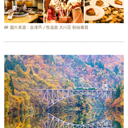
圖片來源：会津芦ノ牧温泉 大川荘 粉絲專頁