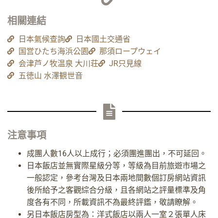
相關連結
日本氣候查詢
日本國土交通省
国営ひたち海浜公園
那須ロープウェイ
会津芦ノ牧温泉 大川荘
JR只見線
五徳山 水澤観世音
注意事項
成團人數16人以上成行；必須團進團出，不可延回。
日本飯店並無實際星級分等，等級為目前旅遊市場之
一般認定，參考台灣及日本兩地間數個訂房網站資訊
後所給予之客觀綜合分級，且各網站之評量標準及角
度各有不同，所載資訊不為最終評鑑，敬請瞭解。
另日本飯店房型為：洋式飯店以兩人一室２張單人床