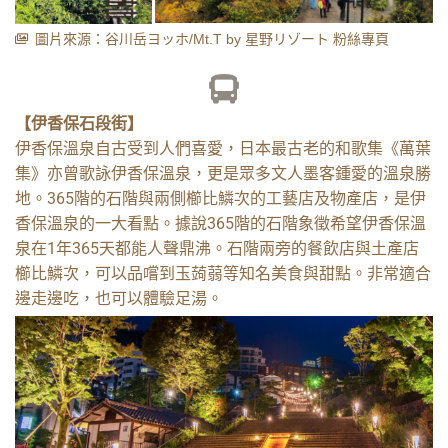
圖片來源：谷川岳ヨッホ/Mt.T by 星野リゾート 粉絲專頁
【伊香保石段街】
伊香保溫泉自古受到人們喜愛，日本最古老的和歌集《萬葉
集》亦曾歌詠伊香保溫泉，更是眾多文人墨客鍾愛的溫泉勝
地。365階的石階與兩側櫛比鱗次的工藝店及物產店，是伊
香保溫泉的一大看點。據說365階的石階象徵希望伊香保溫
泉在1年365天都能人聲鼎沸。石階兩旁的餐飲店與土產店
櫛比鱗次，可以品嚐到玉蒟蒻等知名美食與甜點。非常適合
邊走邊吃，也可以體驗足湯。