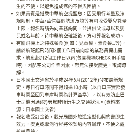
生的不便，以避免造成您的不悅與困擾。
如果貴賓是搭乘中華航空提醒您：因受飛行考量及法
規限制，中華/華信每個航班及艙等有可收受嬰兒數量
上限，報名時請先向業務詢問，並提供父或母以及嬰
兒姓名年齡，待中華航空確認後，方可算報名成功。
有關飛機上之特殊餐食(例如：兒童餐、素食餐…等)，
請於航班起飛時間2個工作日前向您的業務員提出需
求，航班起飛2個工作日以內(包含機場CHECK-IN手續
時)，因航空公司作業因素，恕無法接受變更，敬請瞭
解。
日本國土交通省於平成24年6月(2012年)發布最新規
定，每日行車時間不得超過10小時（以自車庫實際發
車時間至回到車庫時間為計算基準），以有效防止巴
士司機因過(疲)勞駕駛所衍生之交通狀況。(資料來
源：日本國土交省)
報名收受訂金後，觀光局國外旅遊定型化契約書即生
效力，變更或取消行程將依契約內容辦理，不便之處
敬請見諒。