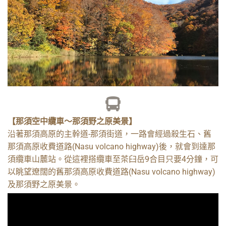
DAY 2
【那須空中纜車～那須野之原美景】
沿著那須高原的主幹道-那須街道，一路會經過殺生石、舊
那須高原收費道路(Nasu volcano highway)後，就會到達那
那須纜車－五色
須纜車山麓站。從這裡搭纜車至茶臼岳9合目只要4分鐘，可
沼
以眺望遼闊的舊那須高原收費道路(Nasu volcano highway)
及那須野之原美景。