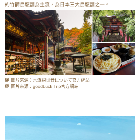
的竹篩烏龍麵為主流，為日本三大烏龍麵之一。
圖片來源：水澤観世音について官方網站
圖片來源：goodLuck Trip官方網站