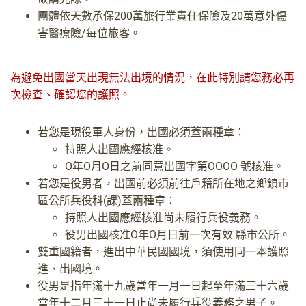
團體依天數承保200萬旅行業責任保險及20萬意外傷
害醫療險/每位旅客。
為避免出國當天出現無法出境的情況，在此特別請您務必再
次檢查、確認您的護照。
若您是現役軍人身份，出國必須蓋兩種章：
持照人出國應經核准。
O年O月O日之前同意出國字第OOOO 號核准。
若您是役男者，出國前必須前往戶籍所在地之鄉鎮市
區公所兵役科(課)蓋兩種章：
持照人出國應經核准尚未履行兵役義務。
役男出國核准O年O月日前一次有效 縣市公所。
雙重國籍者，進出中華民國國境，須使用同一本護照
進、出國境。
役男是指年滿十九歲當年一月一日起至年滿三十六歲
當年十二月三十一日止尚未履行兵役義務之男子。