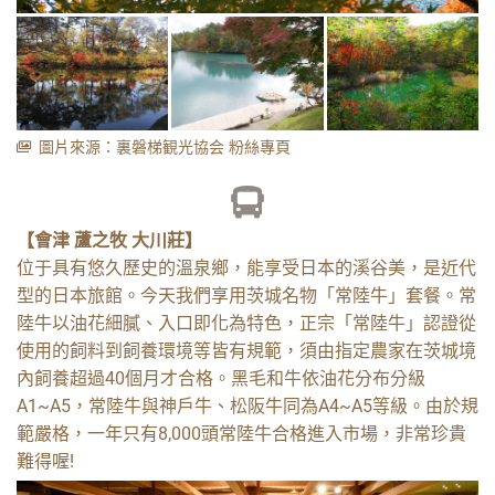
圖片來源：裏磐梯観光協会 粉絲專頁
【會津 蘆之牧 大川莊】
位于具有悠久歷史的溫泉鄉，能享受日本的溪谷美，是近代
型的日本旅館。今天我們享用茨城名物「常陸牛」套餐。常
陸牛以油花細膩、入口即化為特色，正宗「常陸牛」認證從
使用的飼料到飼養環境等皆有規範，須由指定農家在茨城境
內飼養超過40個月才合格。黑毛和牛依油花分布分級
A1~A5，常陸牛與神戶牛、松阪牛同為A4~A5等級。由於規
範嚴格，一年只有8,000頭常陸牛合格進入市場，非常珍貴
難得喔!