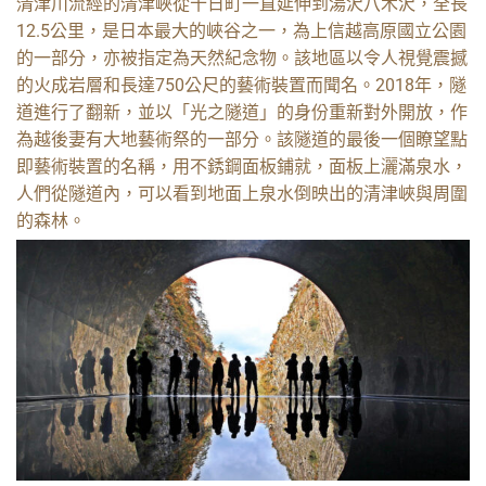
清津川流經的清津峽從十日町一直延伸到湯沢八木沢，全長
12.5公里，是日本最大的峽谷之一，為上信越高原國立公園
的一部分，亦被指定為天然紀念物。該地區以令人視覺震撼
的火成岩層和長達750公尺的藝術裝置而聞名。2018年，隧
道進行了翻新，並以「光之隧道」的身份重新對外開放，作
為越後妻有大地藝術祭的一部分。該隧道的最後一個瞭望點
即藝術裝置的名稱，用不銹鋼面板鋪就，面板上灑滿泉水，
人們從隧道內，可以看到地面上泉水倒映出的清津峽與周圍
的森林。