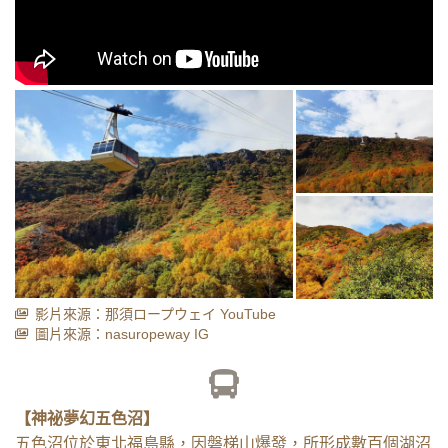
影片來源：那須ロープウェイ YouTube
圖片來源：nasuropeway IG
【神祕夢幻五色沼】
五色沼位於東北福島縣，因磐梯山爆發，所形成數百個湖沼